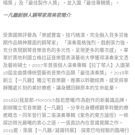
唱獎 」及「最佳製作人獎」。並入圍「最佳專輯獎」。
一凡廳創辦人鋼琴家周美君簡介:
受奧國樂評譽為「樂感豐富、技巧精湛，完全融入貝多芬後
期作品精神層面的鋼琴家」 「演奏風格強烈，戲劇張力強，
充分表現鋼琴音樂音色的多元性，呈現更多的層次感」。畢
業於奧地利國立格拉茲音樂暨表演藝術大學獲得演奏家文憑
及藝術碩士。2007年首張個人演奏專輯【拉丁琴人】入圍第
18屆金曲獎傳統暨藝術音樂作品類「最佳演奏獎」。2018年
創立【一凡廳】獨立宅音樂廳，推廣以聆聽經典，感受與寧
靜獨處片刻的美好療癒，讓身體回歸原本的生命能量。
2018以[我是那-Hororich豁若歷曦]作為創作的新藝識品牌，
創辦獨立宅音樂廳【一凡廳】，分享在身體裡觀享聆聽的療
癒概念。同年發行第二張演奏專輯《紫色的東方謐徑》一條
探訪微光晨曦的衷心之道，一張直訪內在意識覺醒之作。
2019夏，策展【一凡廳/凝識特展】-探索巴哈經驗的臨場行