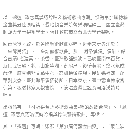
以「遞嬗─羅惠真漢詩吟唱＆藝術歌曲專輯」獲得第31屆傳藝
金曲獎最佳演唱獎。曼哈頓音樂院聲樂演唱碩士。國立臺灣
師範大學音樂系學士。現任教於市立台北大學音樂系。
回台灣後，致力於各國藝術歌曲演唱。近年來更專注於：
「臺灣民謠」、「臺語藝術歌曲」及 「河洛漢詩」演唱，結
合古蹟( 老建築 )、茶香、臺灣歌謠巡演。已於臺南林百貨、
新化武德殿、觀音山旗竿湖、虎尾厝、後壁黃宅、鹽水永成
戲院、麻豆總爺文藝中心、高雄橋頭糖場、民雄媽祖廟、萬
華剝皮寮、臺北縣平溪招待所、日本東京、臺中霧峰林家宮
保第、板橋林家大觀書院 ....，演唱臺灣民謠及河洛漢詩吟
唱。
出版品有：「林福裕台語藝術歌曲集-咱的故鄉台灣」、「遞
嬗 -羅惠真河洛漢詩吟唱與德法藝術歌曲」專輯 。
其中「遞嬗」專輯，榮獲「第31屆傳藝金曲獎」：「最佳演