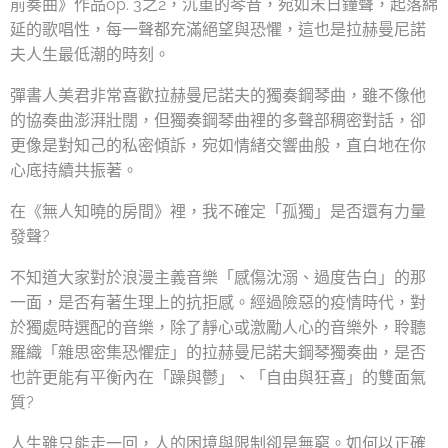
前奏曲》作品op. 3之2，沉重的琴音，宛如末日鐘聲，起落綿
延的歌唱性，每一聲都充滿絕望與恐懼，這也是拉赫曼尼諾
夫人生最低潮的時刻。
彈書人美君非常喜歡拉赫曼尼諾夫的獨奏鋼琴曲，雖不像他
的協奏曲澎湃壯闊，但獨奏鋼琴曲裡的多聲部稠密對話，卻
更像是對知己的私密傾訴，宛如情緒交響曲般，直白地在你
心底持續共振著。
在《無人知曉的房間》裡，我不確定「孤獨」是否還有力量
發聲?
不知道大家對於浪漫主義音樂「感傷沈溺、過度告白」的那
一面，是否有著生理上的抗拒感。經過險惡的疫情時代，對
於獨處時選配的音樂，除了靜心或激勵人心的音樂外，聆聽
羅織「雜思密集恐懼症」的拉赫曼尼諾夫鋼琴獨奏曲，是否
也許更能有平衡內在「躁與鬱」、「自由與狂喜」的雙面氣
質?
人生雖只能走一回，人的困境與限制卻是無窮。如何以正確