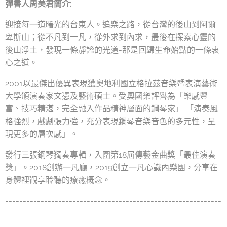
彈書人周美君簡介:
迎接每一道曙光的台東人。追樂之路，從台灣的後山到阿爾
卑斯山；從不凡到一凡，從外求到內求，最後在探索心靈的
後山淨土，發現一條靜謐的光道-那是回歸生命始點的一條衷
心之道。
2001以最傑出優異表現獲奧地利國立格拉茲音樂暨表演藝術
大學頒演奏家文憑及藝術碩士。受奧國樂評譽為「樂感豐
富、技巧精湛，完全融入作品精神層面的鋼琴家」 「演奏風
格強烈，戲劇張力強，充分表現鋼琴音樂音色的多元性，呈
現更多的層次感」。
發行三張鋼琴獨奏專輯，入圍第18屆傳藝金曲獎「最佳演奏
獎」。2018創辦一凡廳，2019創立一凡心識內樂團，分享在
身體裡觀享聆聽的療癒概念。
-------------------------------------------------------------
---