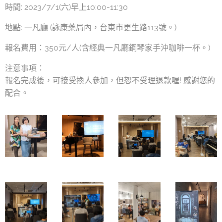
時間: 2023/7/1(六)早上10:00-11:30
地點: 一凡廳 (詠康藥局內，台東市更生路113號。)
報名費用：350元/人(含經典一凡廳鋼琴家手沖咖啡一杯。)
注意事項：
報名完成後，可接受換人參加，但恕不受理退款喔! 感謝您的
配合。