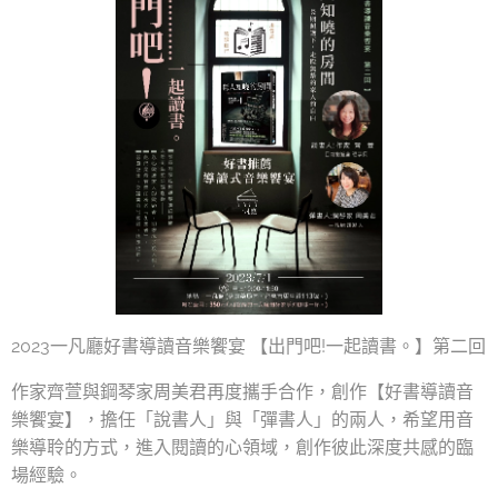
2023一凡廳好書導讀音樂饗宴 【出門吧!一起讀書。】第二回
作家齊萱與鋼琴家周美君再度攜手合作，創作【好書導讀音
樂饗宴】，擔任「說書人」與「彈書人」的兩人，希望用音
樂導聆的方式，進入閱讀的心領域，創作彼此深度共感的臨
場經驗。