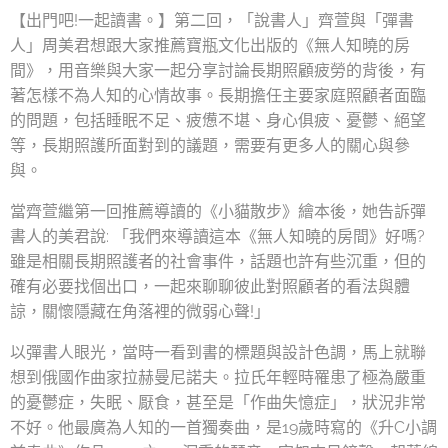
【出門吧!一起讀書。】第二回，「說書人」齊萱與「彈書
人」周美君想跟大家推薦寶瓶文化出版的《無人知曉的房
間》，用音樂與大家一起分享討論長期照顧疲勞的背後，有
著怎樣不為人知的心情故事。長期擔任主要家庭照顧者面臨
的問題，包括睡眠不足、疲憊不堪、身心俱疲、憂鬱、絕望
等，長期照護所面對到的議題，需要有更多人的關心與參
與。
當齊萱繼第一回推薦導讀的《小貓散步》繪本後，她告訴彈
書人的美君說: 「我們來導讀這本《無人知曉的房間》好嗎?
雖是相關長期照護者的社會事件，話題也許有些沉重，但的
確有必要找個出口，一起來聊聊彼此對照顧者的看法與體
諒，關懷隱藏在角落裡的微弱心聲!」
以彈書人眼光，當時一看到書的標題與設計色調，馬上就聯
想到俄國作曲家拉赫曼尼諾夫。拉氏年輕時罹患了極為嚴重
的憂鬱症，失眠、厭食，甚至是「作曲失憶症」，狀況非常
不好。他最廣為人知的一首獨奏曲，是19歲時寫的《升C小調