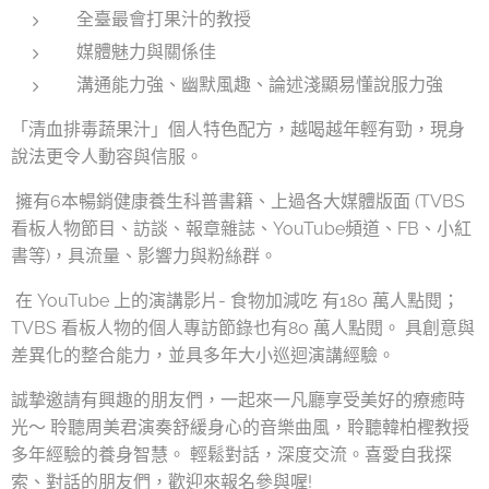
全臺最會打果汁的教授
媒體魅力與關係佳
溝通能力強、幽默風趣、論述淺顯易懂說服力強
「清血排毒蔬果汁」個人特色配方，越喝越年輕有勁，現身
說法更令人動容與信服。
擁有6本暢銷健康養生科普書籍、上過各大媒體版面 (TVBS
看板人物節目、訪談、報章雜誌、YouTube頻道、FB、小紅
書等)，具流量、影響力與粉絲群。
在 YouTube 上的演講影片- 食物加減吃 有180 萬人點閱；
TVBS 看板人物的個人專訪節錄也有80 萬人點閱。 具創意與
差異化的整合能力，並具多年大小巡迴演講經驗。
誠摯邀請有興趣的朋友們，一起來一凡廳享受美好的療癒時
光～ 聆聽周美君演奏舒緩身心的音樂曲風，聆聽韓柏檉教授
多年經驗的養身智慧。 輕鬆對話，深度交流。喜愛自我探
索、對話的朋友們，歡迎來報名參與喔!