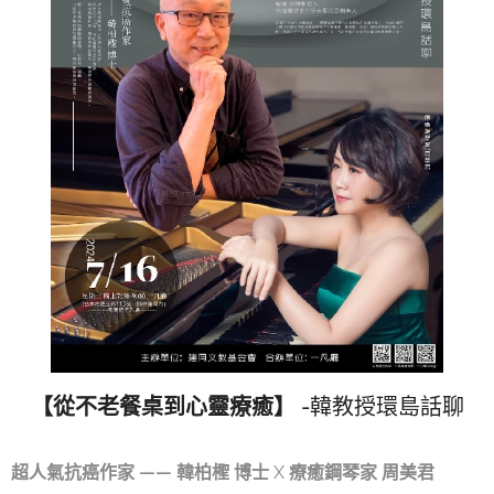
【從不老餐桌到心靈療癒】
-韓教授環島話聊
超人氣抗癌作家 —— 韓柏檉 博士
X
療癒鋼琴家 周美君