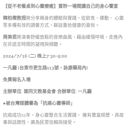
【從不老餐桌到心靈療癒】賞聆一場閱讀自己的身心饗宴
韓柏檉教授
將分享親身的體驗與實踐，從飲食、運動、 心靈
等多種有效的調養方式，聊談重拾健康的喜悅。
周美君
將演奏舒緩放鬆的音樂曲風，藉由緩慢呼吸，走進內
在非語言時間的凝視與傾聽。
2024/7/16 (二) 晚上7:30-9:00
一凡廳 (台東市更生路113號，詠康藥局內)
免費報名入場
主辦單位: 建同文教基金會 合辦單位: 一凡廳
●
被台灣媒體譽為「抗癌心靈導師」
抗癌成功15年，身心靈整合生活實踐， 擁有豐富經歷，具故
事與話題性，廣為民眾信賴與接受。