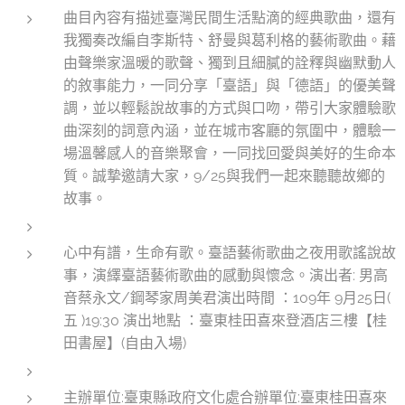
曲目內容有描述臺灣民間生活點滴的經典歌曲，還有
我獨奏改編自李斯特、舒曼與葛利格的藝術歌曲。藉
由聲樂家溫暖的歌聲、獨到且細膩的詮釋與幽默動人
的敘事能力，一同分享「臺語」與「德語」的優美聲
調，並以輕鬆說故事的方式與口吻，帶引大家體驗歌
曲深刻的詞意內涵，並在城市客廳的氛圍中，體驗一
場溫馨感人的音樂聚會，一同找回愛與美好的生命本
質。誠摯邀請大家，9/25與我們一起來聽聽故鄉的
故事。
心中有譜，生命有歌。臺語藝術歌曲之夜用歌謠說故
事，演繹臺語藝術歌曲的感動與懷念。演出者: 男高
音蔡永文/鋼琴家周美君演出時間 ：109年 9月25日(
五 )19:30 演出地點 ：臺東桂田喜來登酒店三樓【桂
田書屋】(自由入場)
主辦單位:臺東縣政府文化處合辦單位:臺東桂田喜來