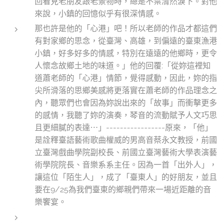
回看見老朋友跟老景物時，總是不禁潸然淚下。對他
來說，小鎮的回憶似乎有很深情感。
那也許是他的「心港」吧！所以老師的作品才都這們
有對家鄉的思念，從臺灣、高雄，到偏遠的臺東漁港
小鎮，好多好多的情感，特別在遠遠的他鄉時，更令
人懷念故鄉土地的味道。」他的回覆:「從妳這裡知
道蕭老師的「心港」情節，覺得感動，因此，妳的指
尖所滑落的思鄉美感將更落實在蕭老師的作品理念之
內，聽眾們也會因為妳說出來的「故事」而衝擊更多
的感情，我聽了妳的演奏，琴音的流動賦予人文巧思
且更細膩的表達⋯」-----------------原來，「他」
是詮釋臺語藝術歌曲權威的男高音蔡永文教授，前國
立臺灣戲曲學院副校長、前國立臺灣藝術大學表演藝
術學院院長、音樂系系主任。因為一首「出外人」，
讓這位「陌生人」，成了「臺東人」的好朋友，並且
要在9/25為我們臺東的鄉親們帶來一場近距離的音
樂饗宴。