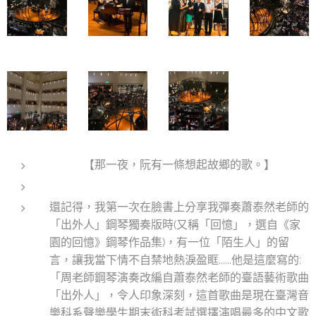
【那一夜，阮有一條想起故鄉的歌。】
還記得，我第一次在臉書上分享我彈奏蕭泰然老師的
「出外人」鋼琴獨奏版時(又稱「回憶」，選自《家
園的回憶》鋼琴作品集)，有一位「陌生人」的留
言，讓我當下情不自禁地熱淚盈眶......他是這麼寫的:
「周老師鋼琴演奏改編自蕭泰然老師的臺語藝術歌曲
「出外人」，令人印象深刻，這首歌曲是現在臺灣音
樂科系聲樂學生期末術科考試選擇演唱最多的中文歌