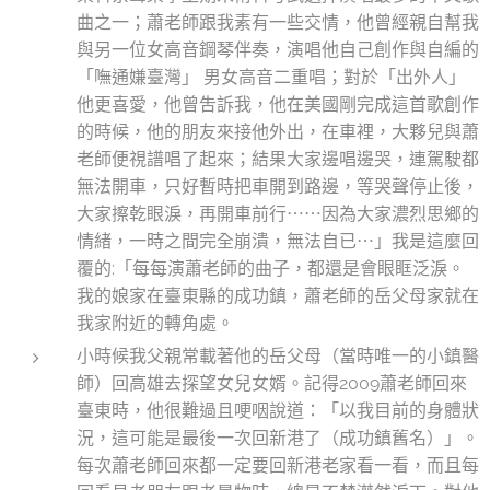
曲之一；蕭老師跟我素有一些交情，他曾經親自幫我
與另一位女高音鋼琴伴奏，演唱他自己創作與自編的
「嘸通嫌臺灣」 男女高音二重唱；對於「出外人」
他更喜愛，他曾吿訴我，他在美國剛完成這首歌創作
的時候，他的朋友來接他外出，在車裡，大夥兒與蕭
老師便視譜唱了起來；結果大家邊唱邊哭，連駕駛都
無法開車，只好暫時把車開到路邊，等哭聲停止後，
大家擦乾眼淚，再開車前行⋯⋯因為大家濃烈思鄉的
情緒，一時之間完全崩潰，無法自已⋯」我是這麼回
覆的:「每每演蕭老師的曲子，都還是會眼眶泛淚。
我的娘家在臺東縣的成功鎮，蕭老師的岳父母家就在
我家附近的轉角處。
小時候我父親常載著他的岳父母（當時唯一的小鎮醫
師）回高雄去探望女兒女婿。記得2009蕭老師回來
臺東時，他很難過且哽咽說道：「以我目前的身體狀
況，這可能是最後一次回新港了（成功鎮舊名）」。
每次蕭老師回來都一定要回新港老家看一看，而且每