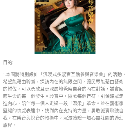
目的:
1.本團將特別設計「沉浸式多感官互動參與音樂會」的活動，
希望能藉由聆賞，探訪內在的無限空間，讓民眾能藉由藝術
的輔佐，可以勇敢且更深層地覺察自身的內在對話，誠實回
應生命的每一個發生。聆賞中，隨著每個音符，引領聽眾走
進內心，陪伴每一個人走過一段「溫柔」革命。並在藝術家
堅毅的情感表達中，找到內在支持的力量，勇敢誠實聆聽自
我，在樂音與悅音的轉換中，沉浸體驗一場心靈莊園的迷幻
旅程。