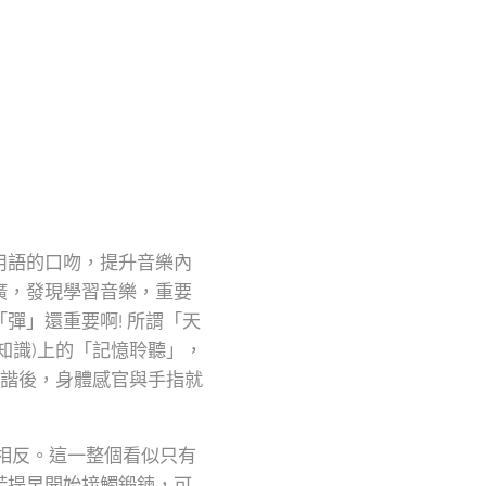
用語的口吻，提升音樂內
廣，發現學習音樂，重要
彈」還重要啊! 所謂「天
知識)上的「記憶聆聽」，
和諧後，身體感官與手指就
相反。這一整個看似只有
若提早開始接觸鍛鍊，可