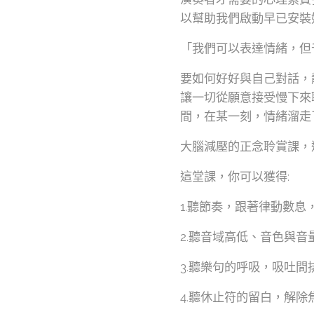
以幫助我們啟動早已安裝
「我們可以表達情緒，但
要如何好好與自己對話，
讓一切從願意接受慢下來
間，在某一刻，情緒溜走
大腦減壓的正念聆賞課，
這堂課，你可以獲得:
1.聽節奏，跟著律動數
2.聽音域高低、音色與
3.聽樂句的呼吸，吸吐
4.聽休止符的留白，解