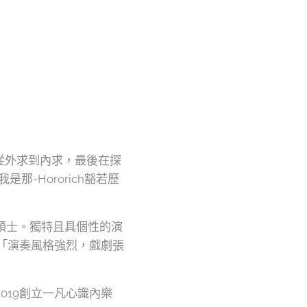
從外求到內求，最後在探
-Hororich豁若歷
碩士。獨特且具個性的演
「演奏風格強烈，戲劇張
019創立一凡心識內樂