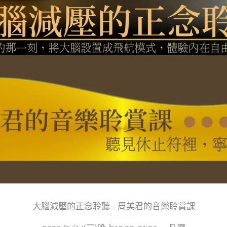
大腦減壓的正念聆聽 - 周美君的音樂聆賞課