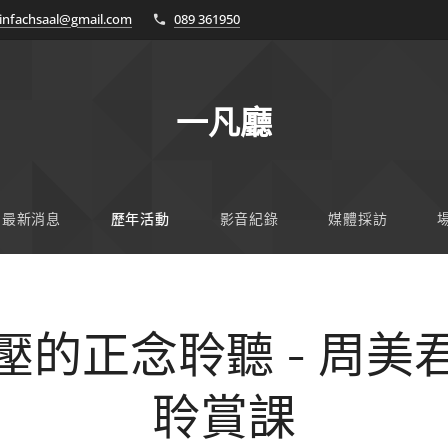
infachsaal@gmail.com
089 361950
一凡廳
最新消息
歷年活動
影音紀錄
媒體採訪
壓的正念聆聽 - 周美
聆賞課