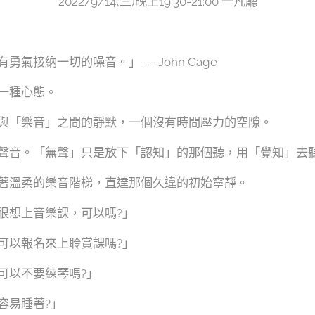
2022/9/14(三)晚上19:30-21:00 一凡廳
氣接納一切的噪音。」--- John Cage
一種心態。
與「樂音」之間的靜默，一個沒有時間壓力的空隙。
聲音。「無聲」只是放下「認知」的那個聽，用「覺知」去
著溫柔的樂音階梯，直達那個久違的初始寧靜。
很想上音樂課，可以嗎?」
可以報名來上聆賞課嗎?」
可以不要練琴嗎?」
容易睡著?」