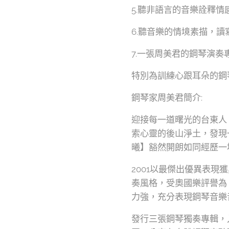
5.聽非語言的音樂詮釋
6.聽音樂的情境素描，
7.一張周美君的鋼琴演
特別為訓練心跟耳朵的鋼
鋼琴家周美君簡介:
迎接每一道曙光的台東人
索心靈的後山淨土，發現一
曦】豁然開朗如同經歷一
2001以最傑出優異表
奏風格，受奧國樂評譽為
力強，充分表現鋼琴音樂
發行三張鋼琴獨奏專輯，入