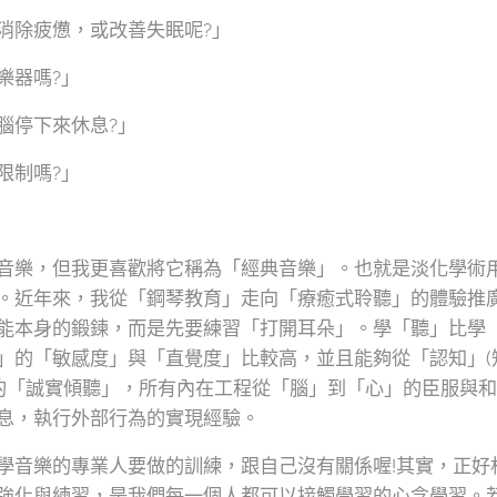
消除疲憊，或改善失眠呢?」
樂器嗎?」
腦停下來休息?」
限制嗎?」
音樂，但我更喜歡將它稱為「經典音樂」。也就是淡化學術
。近年來，我從「鋼琴教育」走向「療癒式聆聽」的體驗推
能本身的鍛鍊，而是先要練習「打開耳朵」。學「聽」比學「
」的「敏感度」與「直覺度」比較高，並且能夠從「認知」(
上的「誠實傾聽」，所有內在工程從「腦」到「心」的臣服與
息，執行外部行為的實現經驗。
學音樂的專業人要做的訓練，跟自己沒有關係喔!其實，正好
強化與練習，是我們每一個人都可以接觸學習的心念學習。