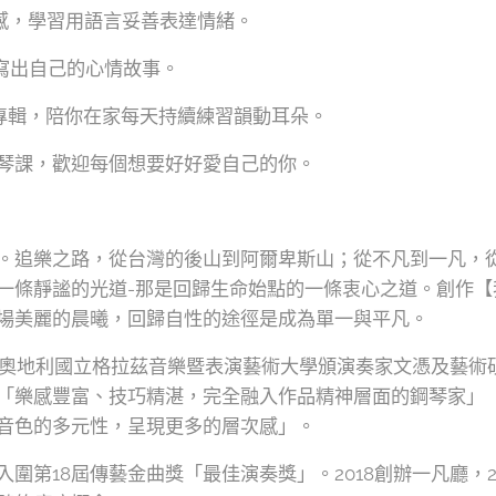
情感，學習用語言妥善表達情緒。
讀寫出自己的心情故事。
奏專輯，陪你在家每天持續練習韻動耳朵。
琴課，歡迎每個想要好好愛自己的你。
。追樂之路，從台灣的後山到阿爾卑斯山；從不凡到一凡，
條靜謐的光道-那是回歸生命始點的一條衷心之道。創作【我是那
場美麗的晨曦，回歸自性的途徑是成為單一與平凡。
現獲奧地利國立格拉茲音樂暨表演藝術大學頒演奏家文憑及藝術
「樂感豐富、技巧精湛，完全融入作品精神層面的鋼琴家」 
音色的多元性，呈現更多的層次感」。
圍第18屆傳藝金曲獎「最佳演奏獎」。2018創辦一凡廳，2