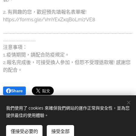
2. 有興趣的您，歡迎預先填報名表單喔!
https://forms.gle/VmYExZxqBoLmi7VE8
..............................................................................................................................................
....................................
注意事項：
1,疫情期間，請配合防疫規定。
2,報名完成後，可接受換人參加，但恕不受理退款喔! 感謝您
的配合。
Share
我們使用了 cookies 來確保我們網站的運作正常與安全性，並為您
提供最佳的使用體驗。
2022 一凡廳| 版權所有。
僅接受必要的
接受全部
由
Webnode
提供技術支援
Cookies