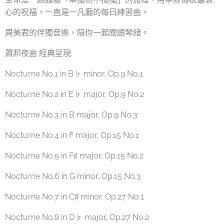
心的祝福，一直是一凡廳的每日練習曲。
周美君的伴獨音樂，陪你一起閱讀琴緒。
蕭邦夜曲 經典呈現:
Nocturne No.1 in B♭ minor, Op.9 No.1
Nocturne No.2 in E♭ major, Op.9 No.2
Nocturne No.3 in B major, Op.9 No.3
Nocturne No.4 in F major, Op.15 No.1
Nocturne No.5 in F♯ major, Op.15 No.2
Nocturne No.6 in G minor, Op.15 No.3
Nocturne No.7 in C♯ minor, Op.27 No.1
Nocturne No.8 in D♭ major, Op.27 No.2