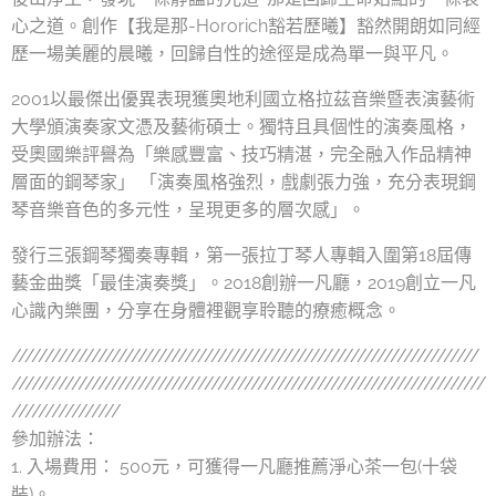
心之道。創作【我是那-Hororich豁若歷曦】豁然開朗如同經
歷一場美麗的晨曦，回歸自性的途徑是成為單一與平凡。
2001以最傑出優異表現獲奧地利國立格拉茲音樂暨表演藝術
大學頒演奏家文憑及藝術碩士。獨特且具個性的演奏風格，
受奧國樂評譽為「樂感豐富、技巧精湛，完全融入作品精神
層面的鋼琴家」 「演奏風格強烈，戲劇張力強，充分表現鋼
琴音樂音色的多元性，呈現更多的層次感」。
發行三張鋼琴獨奏專輯，第一張拉丁琴人專輯入圍第18屆傳
藝金曲獎「最佳演奏獎」。2018創辦一凡廳，2019創立一凡
心識內樂團，分享在身體裡觀享聆聽的療癒概念。
//////////////////////////////////////////////////////////////////////
///////////////////////////////////////////////////////////////////////
////////////////
參加辦法：
1. 入場費用： 500元，可獲得一凡廳推薦淨心茶一包(十袋
裝)。