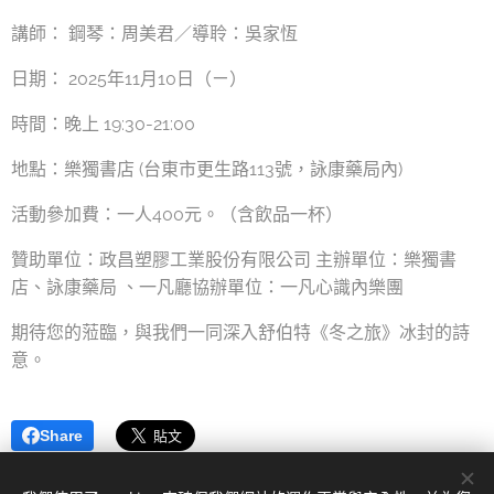
講師： 鋼琴：周美君／導聆：吳家恆
日期： 2025年11月10日（ㄧ）
時間：晚上 19:30-21:00
地點：樂獨書店 (台東市更生路113號，詠康藥局內)
活動參加費：一人400元。（含飲品一杯）
贊助單位：政昌塑膠工業股份有限公司 主辦單位：樂獨書
店、詠康藥局 、一凡廳協辦單位：一凡心識內樂團
期待您的蒞臨，與我們一同深入舒伯特《冬之旅》冰封的詩
意。
Share