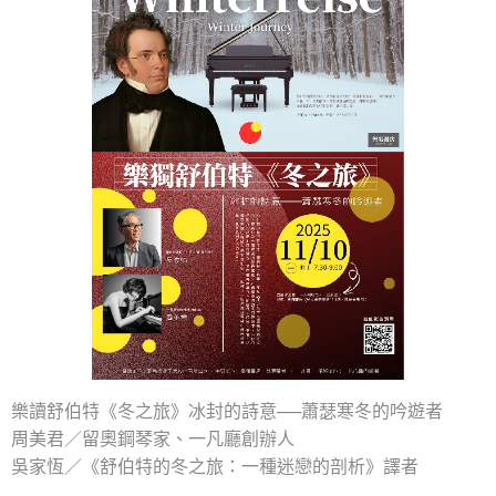
樂讀舒伯特《冬之旅》冰封的詩意──蕭瑟寒冬的吟遊者
周美君／留奧鋼琴家、一凡廳創辦人
吳家恆／《舒伯特的冬之旅：一種迷戀的剖析》譯者