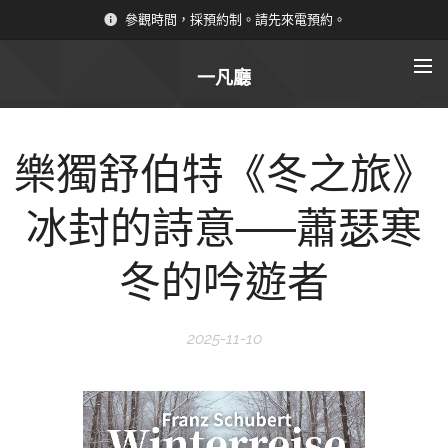
參觀時間，採預約制。請先來電預約。
一凡廳
樂獨舒伯特《冬之旅》
冰封的詩意──蕭瑟寒
冬的吟遊者
2025-11-10